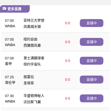
更多直播
亚特兰大梦想
07:00
0:0
直播中
WNBA
凤凰城水银
纽约自由
07:00
0:0
直播中
WNBA
西雅图风暴
里士满踢球者
07:00
0:0
直播中
美甲
纽约宇宙队
佩雷拉
07:25
0:0
直播中
哥伦甲
圣塔菲
华盛顿神秘人
07:30
0:0
直播中
WNBA
达拉斯飞翼