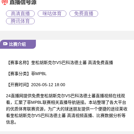
已结束
高清直播
咪咕体育
免费直播
腾讯体育
比赛介绍
【赛事名称】
奎松胡斯克尔VS巴科洛德土蕃 高清免费直播
【赛事分类】
菲MPBL
【开赛时间】
2026-05-12 18:00
24直播网提供免费奎松胡斯克尔VS巴科洛德土蕃直播视频在线观
看，汇聚了菲MPBL联赛相关直播导航链接。本站整理了各大平台
的优质体育联赛资源，为广大的球迷朋友提供一个便捷的途径莱收
看奎松胡斯克尔VS巴科洛德土蕃 高清视频直播、比赛数据分析等
信息。