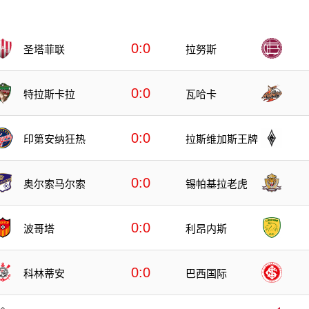
0:0
圣塔菲联
拉努斯
0:0
特拉斯卡拉
瓦哈卡
0:0
印第安纳狂热
拉斯维加斯王牌
0:0
奥尔索马尔索
锡帕基拉老虎
0:0
波哥塔
利昂内斯
0:0
科林蒂安
巴西国际