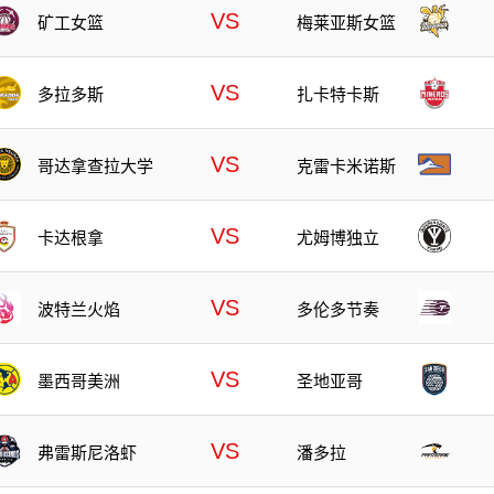
VS
矿工女篮
梅莱亚斯女篮
VS
多拉多斯
扎卡特卡斯
VS
哥达拿查拉大学
克雷卡米诺斯
VS
卡达根拿
尤姆博独立
VS
波特兰火焰
多伦多节奏
VS
墨西哥美洲
圣地亚哥
VS
弗雷斯尼洛虾
潘多拉