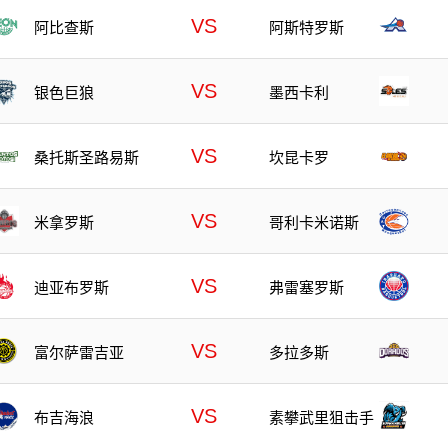
VS
阿比查斯
阿斯特罗斯
VS
银色巨狼
墨西卡利
VS
桑托斯圣路易斯
坎昆卡罗
VS
米拿罗斯
哥利卡米诺斯
VS
迪亚布罗斯
弗雷塞罗斯
VS
富尔萨雷吉亚
多拉多斯
VS
布吉海浪
素攀武里狙击手