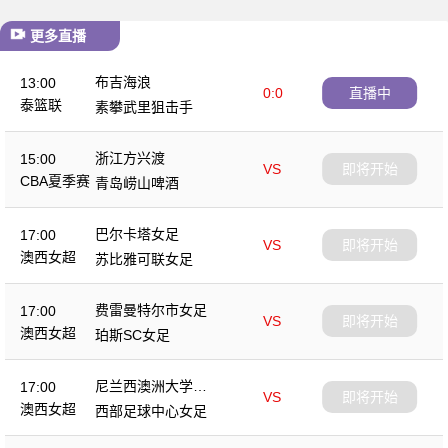
更多直播
布吉海浪
13:00
0:0
直播中
泰篮联
素攀武里狙击手
浙江方兴渡
15:00
VS
即将开始
CBA夏季赛
青岛崂山啤酒
巴尔卡塔女足
17:00
VS
即将开始
澳西女超
苏比雅可联女足
费雷曼特尔市女足
17:00
VS
即将开始
澳西女超
珀斯SC女足
尼兰西澳洲大学女
17:00
VS
即将开始
足
澳西女超
西部足球中心女足