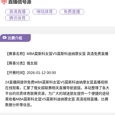
已结束
高清直播
咪咕体育
免费直播
腾讯体育
比赛介绍
【赛事名称】
MBA莫斯科女篮VS莫斯科迪纳摩女篮 高清免费直播
【赛事分类】
俄女超
【开赛时间】
2026-01-12 00:00
24直播网提供免费MBA莫斯科女篮VS莫斯科迪纳摩女篮直播视频
在线观看，汇聚了俄女超联赛相关直播导航链接。本站整理了各大
平台的优质体育联赛资源，为广大的球迷朋友提供一个便捷的途径
莱收看MBA莫斯科女篮VS莫斯科迪纳摩女篮 高清视频直播、比赛
数据分析等信息。