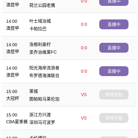
0:0
直播中
澳昆甲
荷兰公园老鹰
叶士域治城
14:00
0:0
直播中
澳昆甲
卡帕拉巴
洛根利泰柠
14:00
0:0
直播中
澳昆甲
圣乔治维莱FC
阳光海岸流浪者
14:00
0:0
直播中
澳昆甲
布罗德海滩联合
莱城
15:00
VS
即将开始
大冠杯
图帕帕马莱伦加
浙江方兴渡
15:00
VS
即将开始
CBA夏季赛
深圳马可波罗
卡伦德拉