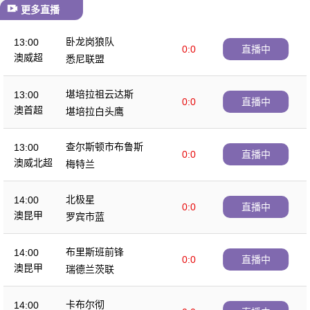
更多直播
卧龙岗狼队
13:00
0:0
直播中
澳威超
悉尼联盟
堪培拉祖云达斯
13:00
0:0
直播中
澳首超
堪培拉白头鹰
查尔斯顿市布鲁斯
13:00
0:0
直播中
澳威北超
梅特兰
北极星
14:00
0:0
直播中
澳昆甲
罗宾市蓝
布里斯班前锋
14:00
0:0
直播中
澳昆甲
瑞德兰茨联
卡布尔彻
14:00