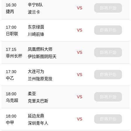
辛宁B队
16:30
VS
即将开始
捷丙
波兰卡
东京绿茵
17:00
VS
即将开始
日职联
川崎前锋
凤凰燃料大师
17:15
VS
即将开始
菲州长杯
伊拉斯图阴阳天
大连可为
17:30
VS
即将开始
中乙
兰州陇原竞技
柔亚
18:00
VS
即将开始
乌克超
克里夫巴斯
延边龙鼎
18:00
VS
即将开始
中甲
深圳青年人