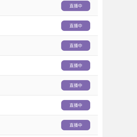
直播中
直播中
直播中
直播中
直播中
直播中
直播中