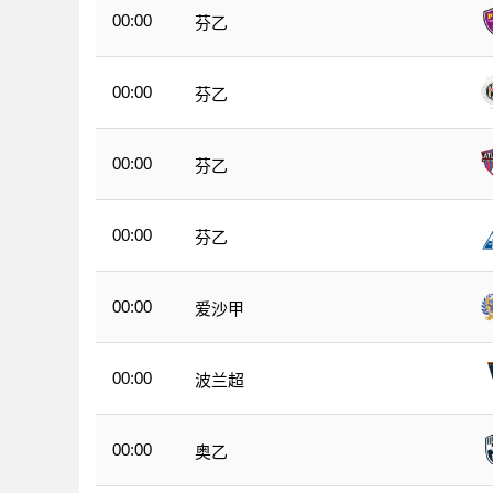
00:00
芬乙
00:00
芬乙
00:00
芬乙
00:00
芬乙
00:00
爱沙甲
00:00
波兰超
00:00
奥乙