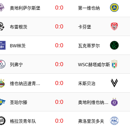
0:0
奥地利萨尔斯堡
第一维也纳
0:0
布雷根茨
卡芬堡
0:0
BW林茨
瓦克蒂罗尔
0:0
列弗宁
WSC赫塔威尔斯
0:0
维也纳迅速青年
禾斯贝治
队
0:0
圣珀尔滕
奥地利维也纳青
年队
0:0
格拉茨青年队
弗洛里茨多夫