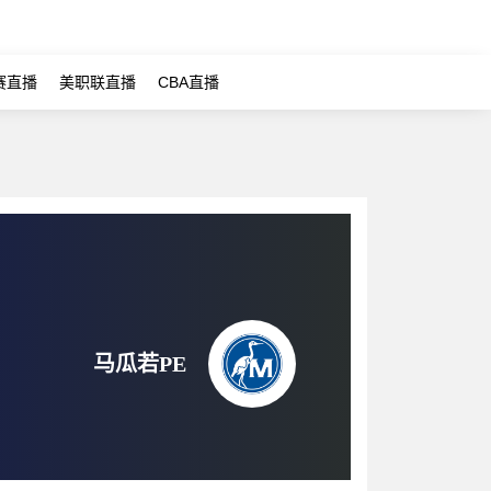
赛直播
美职联直播
CBA直播
马瓜若PE