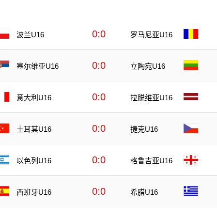
0:0
波兰U16
罗马尼亚U16
0:0
塞尔维亚U16
立陶宛U16
0:0
意大利U16
拉脱维亚U16
0:0
土耳其U16
捷克U16
0:0
以色列U16
格鲁吉亚U16
0:0
西班牙U16
希腊U16