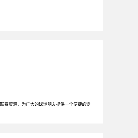
育联赛资源，为广大的球迷朋友提供一个便捷的途