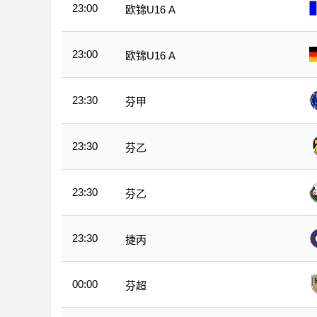
23:00
欧锦U16 A
23:00
欧锦U16 A
23:30
芬甲
23:30
芬乙
23:30
芬乙
23:30
捷丙
00:00
芬超