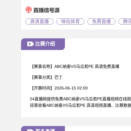
高清直播
咪咕体育
免费直播
腾
比赛介绍
【赛事名称】
ABC纳泰VS马瓜若PE 高清免费直播
【赛事分类】
巴丁
【开赛时间】
2026-06-15 02:00
24直播网提供免费ABC纳泰VS马瓜若PE直播视频
径莱收看ABC纳泰VS马瓜若PE 高清视频直播、比赛数