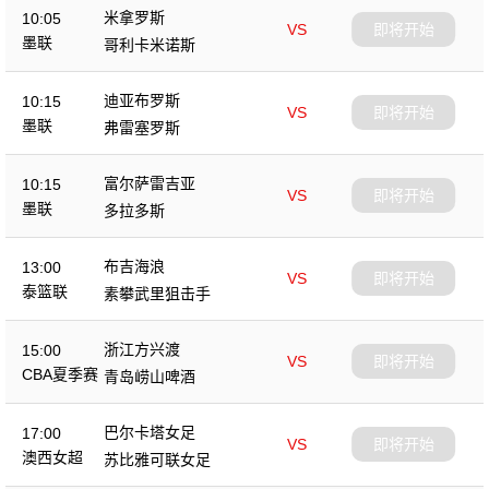
米拿罗斯
10:05
VS
即将开始
墨联
哥利卡米诺斯
迪亚布罗斯
10:15
VS
即将开始
墨联
弗雷塞罗斯
富尔萨雷吉亚
10:15
VS
即将开始
墨联
多拉多斯
布吉海浪
13:00
VS
即将开始
泰篮联
素攀武里狙击手
浙江方兴渡
15:00
VS
即将开始
CBA夏季赛
青岛崂山啤酒
巴尔卡塔女足
17:00
VS
即将开始
澳西女超
苏比雅可联女足