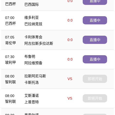
0:0
直播中
巴西杯
巴西国际
维多利亚
07:00
0:0
直播中
巴西杯
巴拉纳竞技
卡利体育会
07:05
0:0
直播中
哥伦甲
阿古拉斯多拉达斯
布鲁明
07:30
0:0
直播中
玻利甲
阿拉维预备
拉斯阿尼马斯
08:00
VS
即将开始
智利联
卡斯托洛
艾斯潘诺
08:00
VS
即将开始
智利联
上普恩特
奥索尔诺