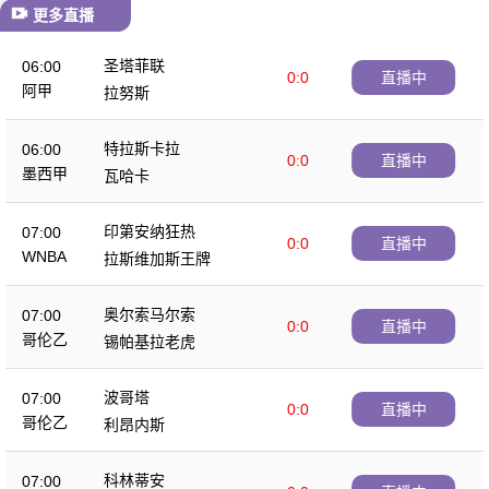
更多直播
圣塔菲联
06:00
0:0
直播中
阿甲
拉努斯
特拉斯卡拉
06:00
0:0
直播中
墨西甲
瓦哈卡
印第安纳狂热
07:00
0:0
直播中
WNBA
拉斯维加斯王牌
奥尔索马尔索
07:00
0:0
直播中
哥伦乙
锡帕基拉老虎
波哥塔
07:00
0:0
直播中
哥伦乙
利昂内斯
科林蒂安
07:00