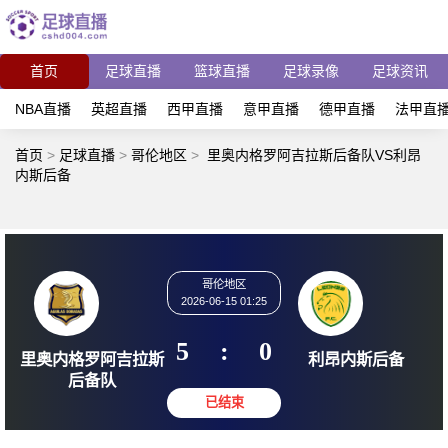
首页
足球直播
篮球直播
足球录像
足球资讯
NBA直播
英超直播
西甲直播
意甲直播
德甲直播
法甲直
首页
>
足球直播
>
哥伦地区
>
里奥内格罗阿吉拉斯后备队VS利昂
内斯后备
哥伦地区
2026-06-15 01:25
5
:
0
里奥内格罗阿吉拉斯
利昂内