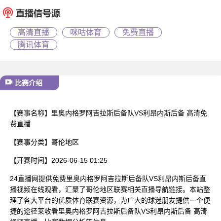
后备队
已结束
高清直播
咪咕体育
免费直播
腾讯体育
比赛介绍
【赛事名称】
里奥内格罗阿吉拉斯后备队VS利昂内斯后备 高清免
费直播
【赛事分类】
哥伦地区
【开赛时间】
2026-06-15 01:25
24直播网提供免费里奥内格罗阿吉拉斯后备队VS利昂内斯后备直
播视频在线观看，汇聚了哥伦地区联赛相关直播导航链接。本站整
理了各大平台的优质体育联赛资源，为广大的球迷朋友提供一个便
捷的途径莱收看里奥内格罗阿吉拉斯后备队VS利昂内斯后备 高清