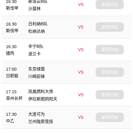
斯洛云B队
16:30
VS
即将开始
斯伐甲
沙莫林
日利纳B队
16:30
VS
即将开始
斯伐甲
杜纳达纳
辛宁B队
16:30
VS
即将开始
捷丙
波兰卡
东京绿茵
17:00
VS
即将开始
日职联
川崎前锋
凤凰燃料大师
17:15
VS
即将开始
菲州长杯
伊拉斯图阴阳天
大连可为
17:30
VS
即将开始
中乙
兰州陇原竞技