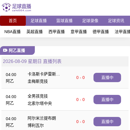
首页
足球直播
篮球直播
足球录像
足球资讯
NBA直播
英超直播
西甲直播
意甲直播
德甲直播
法甲直
阿乙直播
2026-08-09 星期日 直播列表
卡洛斯卡萨雷斯农
04:00
0 - 0
直播中
业
阿乙
圭梅斯竞技
全男孩竞技
04:00
0 - 0
直播中
阿乙
北索尔塔中央
阿尔米兰提布朗
04:00
0 - 0
直播中
阿乙
博利瓦尔