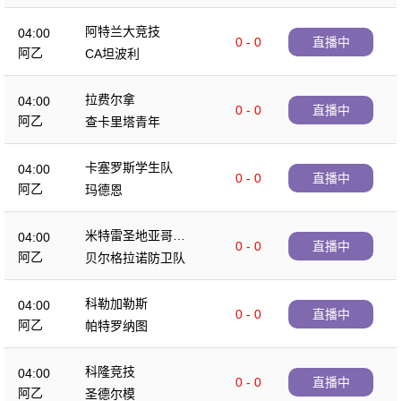
阿特兰大竞技
04:00
0 - 0
直播中
阿乙
CA坦波利
拉费尔拿
04:00
0 - 0
直播中
阿乙
查卡里塔青年
卡塞罗斯学生队
04:00
0 - 0
直播中
阿乙
玛德恩
米特雷圣地亚哥竞
04:00
0 - 0
直播中
技
阿乙
贝尔格拉诺防卫队
科勒加勒斯
04:00
0 - 0
直播中
阿乙
帕特罗纳图
科隆竞技
04:00
0 - 0
直播中
阿乙
圣德尔模